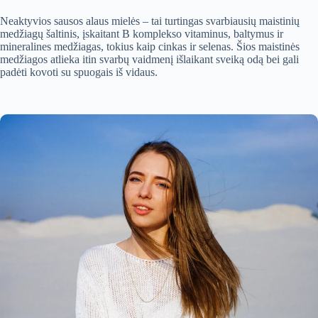
Neaktyvios sausos alaus mielės – tai turtingas svarbiausių maistinių
medžiagų šaltinis, įskaitant B komplekso vitaminus, baltymus ir
mineralines medžiagas, tokius kaip cinkas ir selenas. Šios maistinės
medžiagos atlieka itin svarbų vaidmenį išlaikant sveiką odą bei gali
padėti kovoti su spuogais iš vidaus.