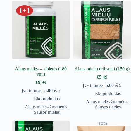
1+1
Alaus mielės – tabletės (180
Alaus mielių dribsniai (150 g)
vnt.)
€
5,49
€
9,99
Įvertinimas:
5.00
iš 5
Įvertinimas:
5.00
iš 5
Ekoproduktas
Ekoproduktas
Alaus mielės žmonėms
,
Alaus mielės žmonėms
,
Sausos mielės
Sausos mielės
-10%