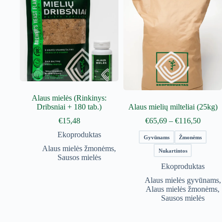
Alaus mielės (Rinkinys:
Dribsniai + 180 tab.)
Alaus mielių milteliai (25kg)
Price
€
15,48
€
65,69
–
€
116,50
range:
Ekoproduktas
€65,69
Gyvūnams
Žmonėms
throug
Alaus mielės žmonėms
,
Nukartintos
€116,5
Sausos mielės
Ekoproduktas
Alaus mielės gyvūnams
,
Alaus mielės žmonėms
,
Sausos mielės