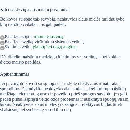
Kiti neaktyvių alaus mielių privalumai
Be kovos su spuogais savybių, neaktyvios alaus mielės turi daugybę
kitų naudų sveikatai. Jos gali padėti:
Palaikyti stiprią
imuninę sistemą
;
Palaikyti sveiką virškinimo sistemos veiklą;
Skatinti sveikų
plaukų bei nagų augimą
.
Dėl didelio maistinių medžiagų kiekio jos yra vertingas bet kokios
dietos maisto papildas.
Apibendrinimas
Jei pavargote kovoti su spuogais ir ieškote efektyvaus ir natūralaus
sprendimo, išbandykite neaktyvias alaus mieles. Dėl turimų maistinių
medžiagų elementų gausos ir poveikio prieš spuogus savybių, jos gali
padėti pilnai išspręsti veido odos problemas ir atsikratyti spuogų visam
laikui. Neaktyvios alaus mielės yra saugus ir efektyvus būdas turėti
skaistesnę bei sveikesnę viso kūno odą.