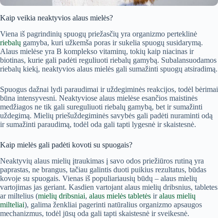
Kaip veikia neaktyvios alaus mielės?
Viena iš pagrindinių spuogų priežasčių yra organizmo perteklinė
riebalų
gamyba, kuri užkemša poras ir sukelia spuogų susidarymą.
Alaus mielėse yra B komplekso vitaminų, tokių kaip niacinas ir
biotinas, kurie gali padėti reguliuoti riebalų gamybą. Subalansuodamos
riebalų kiekį, neaktyvios alaus mielės gali sumažinti spuogų atsiradimą.
Spuogus dažnai lydi paraudimai ir uždegiminės reakcijos, todėl bėrimai
būna intensyvesni. Neaktyviose alaus mielėse esančios maistinės
medžiagos ne tik gali sureguliuoti riebalų gamybą, bet ir sumažinti
uždegimą. Mielių priešuždegiminės savybės gali padėti nuraminti odą
ir sumažinti paraudimą, todėl oda gali tapti lygesnė ir skaistesnė.
Kaip mielės gali padėti kovoti su spuogais?
Neaktyvių alaus mielių įtraukimas į savo odos priežiūros rutiną yra
paprastas, ne brangus, tačiau galintis duoti puikius rezultatus, būdas
kovoje su spuogais. Vienas iš populiariausių būdų – alaus mielių
vartojimas jas geriant. Kasdien vartojant alaus mielių dribsnius, tabletes
ar miltelius (
mielių dribsniai
,
alaus mielės tabletės
ir
alaus mielių
milteliai
), galima ženkliai pagerinti natūralius organizmo apsaugos
mechanizmus, todėl jūsų oda gali tapti skaistesnė ir sveikesnė.