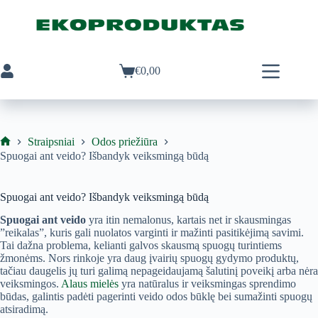
Skip
to
content
€
0,00
Pirkinių
krepšelis
Straipsniai
Odos priežiūra
Ekoproduktas
Spuogai ant veido? Išbandyk veiksmingą būdą
Spuogai ant veido? Išbandyk veiksmingą būdą
Spuogai ant veido
yra itin nemalonus, kartais net ir skausmingas
”reikalas”, kuris gali nuolatos varginti ir mažinti pasitikėjimą savimi.
Tai dažna problema, kelianti galvos skausmą spuogų turintiems
žmonėms. Nors rinkoje yra daug įvairių spuogų gydymo produktų,
tačiau daugelis jų turi galimą nepageidaujamą šalutinį poveikį arba nėra
veiksmingos.
Alaus mielės
yra natūralus ir veiksmingas sprendimo
būdas, galintis padėti pagerinti veido odos būklę bei sumažinti spuogų
atsiradimą.