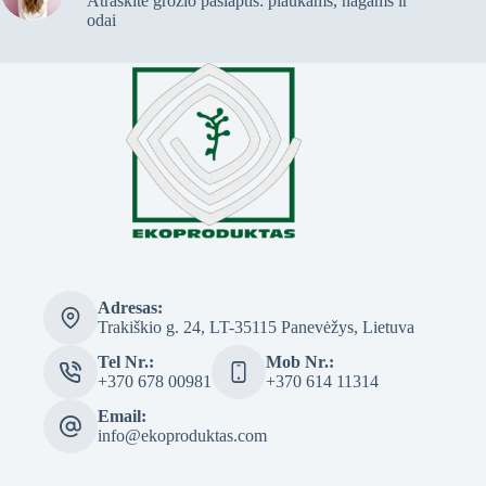
Atraskite grožio paslaptis: plaukams, nagams ir
odai
Adresas:
Trakiškio g. 24, LT-35115 Panevėžys, Lietuva
Tel Nr.:
Mob Nr.:
+370 678 00981
+370 614 11314
Email:
info@ekoproduktas.com