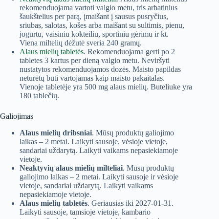
rekomenduojama vartoti valgio metu, tris arbatinius
šaukštelius per parą, įmaišant į sausus pusryčius,
sriubas, salotas, košes arba maišant su sultimis, pienu,
jogurtu, vaisiniu kokteiliu, sportiniu gėrimu ir kt.
Viena miltelių dėžutė sveria 240 gramų.
Alaus mielių tabletės
. Rekomenduojama gerti po 2
tabletes 3 kartus per dieną valgio metu. Neviršyti
nustatytos rekomenduojamos dozės. Maisto papildas
neturėtų būti vartojamas kaip maisto pakaitalas.
Vienoje tabletėje yra 500 mg alaus mielių. Buteliuke yra
180 tablečių.
Galiojimas
Alaus mielių dribsniai
. Mūsų produktų galiojimo
laikas – 2 metai. Laikyti sausoje, vėsioje vietoje,
sandariai uždarytą. Laikyti vaikams nepasiekiamoje
vietoje.
Neaktyvių alaus mielių milteliai
. Mūsų produktų
galiojimo laikas – 2 metai. Laikyti sausoje ir vėsioje
vietoje, sandariai uždarytą. Laikyti vaikams
nepasiekiamoje vietoje.
Alaus mielių tabletės
. Geriausias iki 2027-01-31.
Laikyti sausoje, tamsioje vietoje, kambario