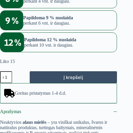
perkant 4 vnt. ir daugiau.
9 %
Papildoma 9 % nuolaida
perkant 6 vnt. ir daugiau.
12 %
Papildoma 12 % nuolaida
perkant 10 vnt. ir daugiau.
Liko 15
produkto
Į krepšelį
kiekis:
Alaus
mielės
Greitas pristatymas 1-4 d.d.
(Starter
Pack)
Aprašymas
Neaktyvios
alaus mielės
– yra visiškai unikalus, švarus ir
natūralus produktas, turtingas baltymais, mineralinėmis
medžiagomis ir B grupės vitaminais, puikiai tinkantis