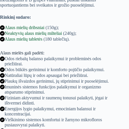
sportuojantiems bei sveikatos ir grožio puoselėjimui.
Rinkinį sudaro:
Alaus mielių dribsniai
(150g);
Neaktyvių alaus mielių milteliai
(240g);
Alaus mielių tabletės
(180 tablečių).
Alaus mielės gali padėti:
Odos riebalų balanso palaikymui ir probleminės odos
priežiūrai.
Odos būklės gerinimui ir komforto pojūčio palaikymui.
Natūraliai lūpų ir odos apsaugai bei priežiūrai.
Plaukų išvaizdos gerinimui, jų stiprinimui ir puoselėjimui.
Imuninės sistemos funkcijos palaikymui ir organizmo
atsparumo stiprinimui.
Fiziniam aktyvumui ir raumenų tonusui palaikyti, jėgai ir
ištvermei didinti.
Energijos lygio palaikymui, emociniam balansui ir
koncentracijai.
Virškinimo sistemos komfortui ir žarnyno mikrofloros
pusiausvyrai palaikyti.