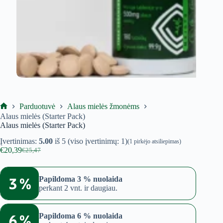
Parduotuvė
Alaus mielės žmonėms
Ekoproduktas
Alaus mielės (Starter Pack)
Alaus mielės (Starter Pack)
Įvertinimas:
5.00
iš 5 (viso įvertinimų:
1
)
(
1
pirkėjo atsiliepimas)
€
20,39
€
25,47
Original
Current
price
price
was:
is:
3 %
Papildoma 3 % nuolaida
€25,47.
€20,39.
perkant 2 vnt. ir daugiau.
6 %
Papildoma 6 % nuolaida