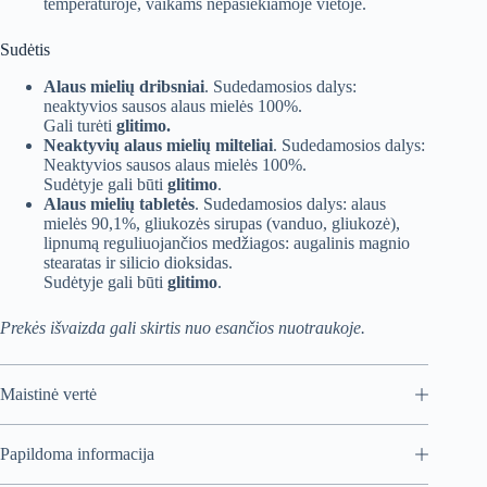
temperatūroje, vaikams nepasiekiamoje vietoje.
Sudėtis
Alaus mielių dribsniai
. Sudedamosios dalys:
neaktyvios sausos alaus mielės 100%.
Gali turėti
glitimo.
Neaktyvių alaus mielių milteliai
. Sudedamosios dalys:
Neaktyvios sausos alaus mielės 100%.
Sudėtyje gali būti
glitimo
.
Alaus mielių tabletės
. Sudedamosios dalys: alaus
mielės 90,1%, gliukozės sirupas (vanduo, gliukozė),
lipnumą reguliuojančios medžiagos: augalinis magnio
stearatas ir silicio dioksidas.
Sudėtyje gali būti
glitimo
.
Prekės išvaizda gali skirtis nuo esančios nuotraukoje.
Maistinė vertė
Papildoma informacija