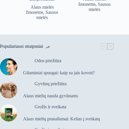
was:
is:
was:
is:
žmonėms
,
Sausos
Alaus mielės
€9,99.
€8,49.
€24,99.
€19,99.
mielės
žmonėms
,
Sausos
mielės
Populiariausi straipsniai
Odos priežiūra
Giluminiai spuogai: kaip su jais kovoti?
Gyvūnų priežiūra
Alaus mielių nauda gyvūnams
Grožis ir sveikata
Alaus mielių pranašumai: Kelias į sveikatą