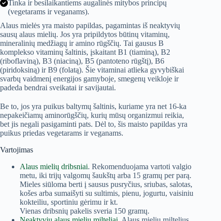
Tinka ir besilaikantiems augalinės mitybos principų
(vegetarams ir veganams).
Alaus mielės yra maisto papildas, pagamintas iš neaktyvių
sausų alaus mielių. Jos yra pripildytos būtinų vitaminų,
mineralinių medžiagų ir amino rūgščių. Tai gausus B
komplekso vitaminų šaltinis, įskaitant B1 (tiaminą), B2
(riboflaviną), B3 (niaciną), B5 (pantoteno rūgštį), B6
(piridoksiną) ir B9 (folatą). Šie vitaminai atlieka gyvybiškai
svarbų vaidmenį energijos gamyboje, smegenų veikloje ir
padeda bendrai sveikatai ir savijautai.
Be to, jos yra puikus baltymų šaltinis, kuriame yra net 16-ka
nepakeičiamų aminorūgščių, kurių mūsų organizmui reikia,
bet jis negali pasigaminti pats. Dėl to, šis maisto papildas yra
puikus priedas vegetarams ir veganams.
Vartojimas
Alaus mielių dribsniai
. Rekomenduojama vartoti valgio
metu, iki trijų valgomų šaukštų arba 15 gramų per parą.
Mieles siūloma berti į sausus pusryčius, sriubas, salotas,
košes arba sumaišyti su sultimis, pienu, jogurtu, vaisiniu
kokteiliu, sportiniu gėrimu ir kt.
Vienas dribsnių pakelis sveria 150 gramų.
Neaktyvių alaus mielių milteliai
. Alaus mielių miltelius