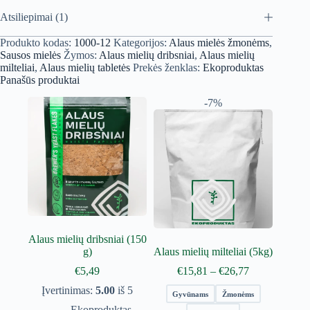
Atsiliepimai (1)
Produkto kodas:
1000-12
Kategorijos:
Alaus mielės žmonėms
,
Sausos mielės
Žymos:
Alaus mielių dribsniai
,
Alaus mielių
milteliai
,
Alaus mielių tabletės
Prekės ženklas:
Ekoproduktas
Panašūs produktai
-7%
Alaus mielių dribsniai (150
g)
Alaus mielių milteliai (5kg)
Price
€
5,49
€
15,81
–
€
26,77
range:
Įvertinimas:
5.00
iš 5
€15,81
Gyvūnams
Žmonėms
through
Ekoproduktas