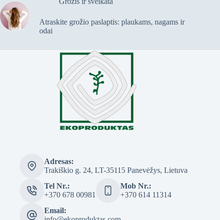
Grožis ir sveikata
Atraskite grožio paslaptis: plaukams, nagams ir
odai
Adresas:
Trakiškio g. 24, LT-35115 Panevėžys, Lietuva
Tel Nr.:
Mob Nr.:
+370 678 00981
+370 614 11314
Email:
info@ekoproduktas.com