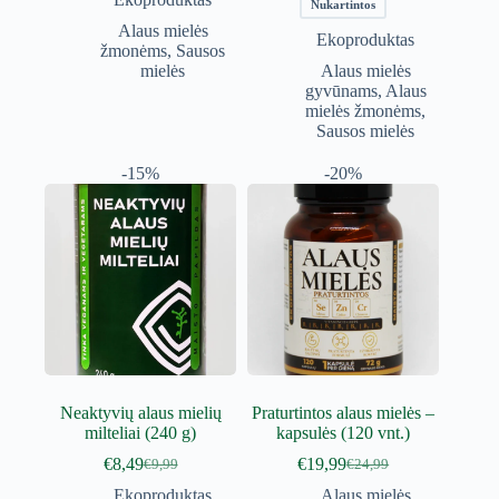
Nukartintos
€26,77
Alaus mielės
Ekoproduktas
žmonėms
,
Sausos
mielės
Alaus mielės
gyvūnams
,
Alaus
mielės žmonėms
,
Sausos mielės
-15%
-20%
Neaktyvių alaus mielių
Praturtintos alaus mielės –
milteliai (240 g)
kapsulės (120 vnt.)
€
8,49
€
19,99
€
9,99
€
24,99
Original
Current
Original
Current
price
price
price
price
Ekoproduktas
Alaus mielės