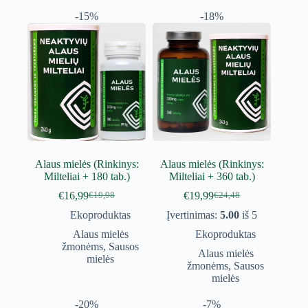
-15%
-18%
Alaus mielės (Rinkinys:
Alaus mielės (Rinkinys:
Milteliai + 180 tab.)
Milteliai + 360 tab.)
€
16,99
€
19,99
€
19,98
€
24,48
Original
Current
Original
Current
price
price
price
price
Ekoproduktas
Įvertinimas:
5.00
iš 5
was:
is:
was:
is:
Alaus mielės
Ekoproduktas
€19,98.
€16,99.
€24,48.
€19,99.
žmonėms
,
Sausos
Alaus mielės
mielės
žmonėms
,
Sausos
mielės
-20%
-7%