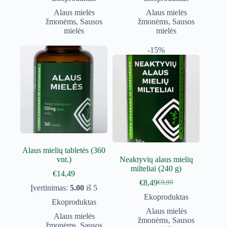
Alaus mielės
Alaus mielės
žmonėms
,
Sausos
žmonėms
,
Sausos
mielės
mielės
-15%
Alaus mielių tabletės (360
vnt.)
Neaktyvių alaus mielių
milteliai (240 g)
€
14,49
€
8,49
€
9,99
Original
Current
Įvertinimas:
5.00
iš 5
price
price
Ekoproduktas
Ekoproduktas
was:
is:
Alaus mielės
€9,99.
€8,49.
Alaus mielės
žmonėms
,
Sausos
žmonėms
,
Sausos