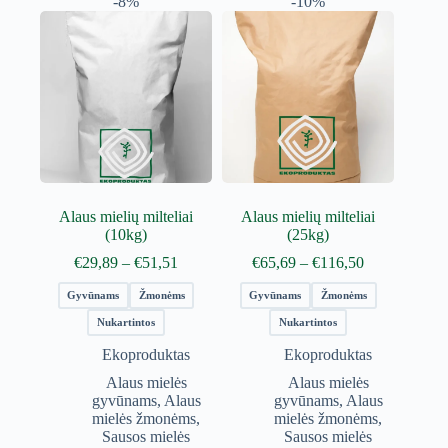
-8%
-10%
Alaus mielių milteliai
Alaus mielių milteliai
(10kg)
(25kg)
Price
Price
€
29,89
–
€
51,51
€
65,69
–
€
116,50
range:
range:
€29,89
€65,69
Gyvūnams
Žmonėms
Gyvūnams
Žmonėms
through
through
Nukartintos
Nukartintos
€51,51
€116,50
Ekoproduktas
Ekoproduktas
Alaus mielės
Alaus mielės
gyvūnams
,
Alaus
gyvūnams
,
Alaus
mielės žmonėms
,
mielės žmonėms
,
Sausos mielės
Sausos mielės