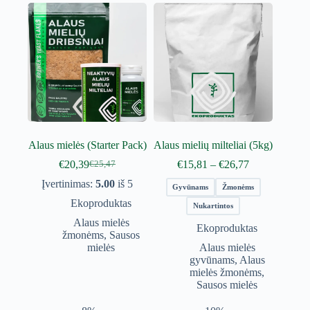
Alaus mielės (Starter Pack)
Alaus mielių milteliai (5kg)
Price
€
20,39
€
15,81
–
€
26,77
€
25,47
Original
Current
range:
price
price
Įvertinimas:
5.00
iš 5
€15,81
Gyvūnams
Žmonėms
was:
is:
through
Ekoproduktas
€25,47.
€20,39.
Nukartintos
€26,77
Alaus mielės
Ekoproduktas
žmonėms
,
Sausos
mielės
Alaus mielės
gyvūnams
,
Alaus
mielės žmonėms
,
Sausos mielės