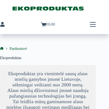
Skip
to
content
€
0,00
Pirkinių
krepšelis
Parduotuvė
Ekoproduktas
Ekoproduktas
Ekoproduktas yra vienintelė sausų alaus
mielių gamybos įmonė Lietuvoje,
sėkmingai veikianti nuo 2000 metų.
Alaus mielių džiovinimui įmonė naudoja
pažangiausias technologijas bei įrangą.
Tai leidžia mūsų gaminamose alaus
mielėse išsaugoti vertingas medžiagas bei