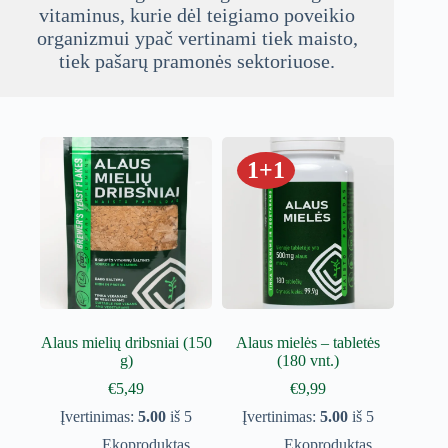
vitaminus, kurie dėl teigiamo poveikio
organizmui ypač vertinami tiek maisto,
tiek pašarų pramonės sektoriuose.
1+1
Alaus mielių dribsniai (150
Alaus mielės – tabletės
g)
(180 vnt.)
€
5,49
€
9,99
Įvertinimas:
5.00
iš 5
Įvertinimas:
5.00
iš 5
Ekoproduktas
Ekoproduktas