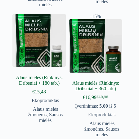
mielės
mielės
-15%
Alaus mielės (Rinkinys:
Dribsniai + 180 tab.)
Alaus mielės (Rinkinys:
Dribsniai + 360 tab.)
€
15,48
€
16,99
€
19,98
Original
Current
Ekoproduktas
price
price
Įvertinimas:
5.00
iš 5
Alaus mielės
was:
is:
žmonėms
,
Sausos
Ekoproduktas
€19,98.
€16,99.
mielės
Alaus mielės
žmonėms
,
Sausos
mielės