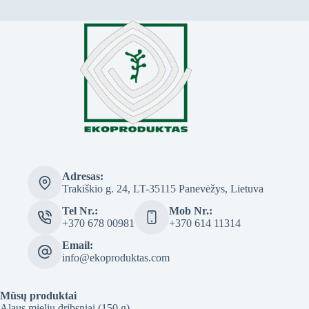
Adresas:
Trakiškio g. 24, LT-35115 Panevėžys, Lietuva
Tel Nr.:
Mob Nr.:
+370 678 00981
+370 614 11314
Email:
info@ekoproduktas.com
Mūsų produktai
Alaus mielių dribsniai (150 g)