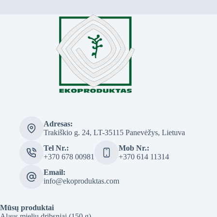
Adresas:
Trakiškio g. 24, LT-35115 Panevėžys, Lietuva
Tel Nr.:
Mob Nr.:
+370 678 00981
+370 614 11314
Email:
info@ekoproduktas.com
Mūsų produktai
Alaus mielių dribsniai (150 g)