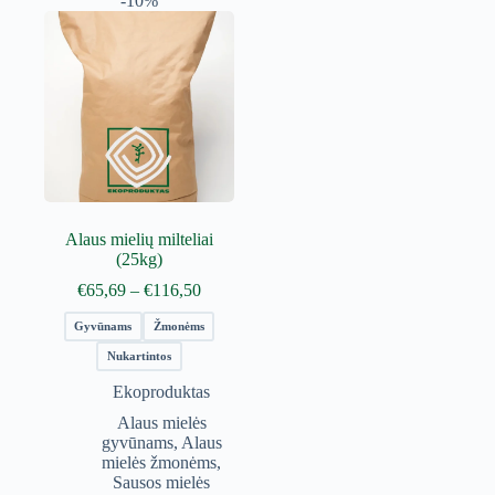
-10%
Alaus mielių milteliai
(25kg)
Price
€
65,69
–
€
116,50
range:
€65,69
Gyvūnams
Žmonėms
through
Nukartintos
€116,50
Ekoproduktas
Alaus mielės
gyvūnams
,
Alaus
mielės žmonėms
,
Sausos mielės