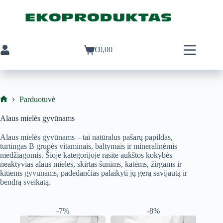
Skip
to
content
€
0,00
Pirkinių
krepšelis
Parduotuvė
Ekoproduktas
Alaus mielės gyvūnams
Alaus mielės gyvūnams – tai natūralus pašarų papildas,
turtingas B grupės vitaminais, baltymais ir mineralinėmis
medžiagomis. Šioje kategorijoje rasite aukštos kokybės
neaktyvias alaus mieles, skirtas šunims, katėms, žirgams ir
kitiems gyvūnams, padedančias palaikyti jų gerą savijautą ir
bendrą sveikatą.
-7%
-8%