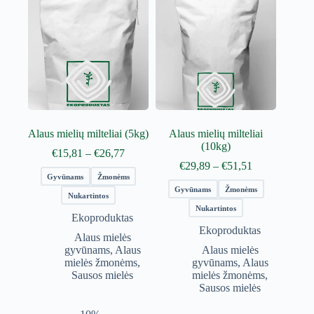
Alaus mielių milteliai (5kg)
Alaus mielių milteliai
(10kg)
Price
€
15,81
–
€
26,77
range:
Price
€
29,89
–
€
51,51
€15,81
range:
Gyvūnams
Žmonėms
through
€29,89
Gyvūnams
Žmonėms
Nukartintos
€26,77
through
Nukartintos
€51,51
Ekoproduktas
Ekoproduktas
Alaus mielės
gyvūnams
,
Alaus
Alaus mielės
mielės žmonėms
,
gyvūnams
,
Alaus
Sausos mielės
mielės žmonėms
,
Sausos mielės