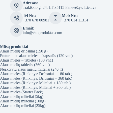
Adresas:
Trakiškio g. 24, LT-35115 Panevėžys, Lietuva
Tel Nr.:
Mob Nr.:
+370 678 00981
+370 614 11314
Email:
info@ekoproduktas.com
Mūsų produktai
Alaus mielių dribsniai (150 g)
Praturtintos alaus mielės – kapsulės (120 vnt.)
Alaus mielės – tabletės (180 vnt.)
Alaus mielių tabletės (360 vnt.)
Neaktyvių alaus mielių milteliai (240 g)
Alaus mielės (Rinkinys: Dribsniai + 180 tab.)
Alaus mielės (Rinkinys: Dribsniai + 360 tab.)
Alaus mielės (Rinkinys: Milteliai + 180 tab.)
Alaus mielės (Rinkinys: Milteliai + 360 tab.)
Alaus mielės (Starter Pack)
Alaus mielių milteliai (5kg)
Alaus mielių milteliai (10kg)
Alaus mielių milteliai (25kg)