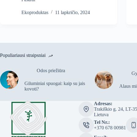
Ekoproduktas
11 lapkričio, 2024
Populiariausi straipsniai
Odos priežiūra
Gy
Giluminiai spuogai: kaip su jais
Alaus mi
kovoti?
Adresas:
Trakiškio g. 24, LT-3
Lietuva
Tel Nr.:
+370 678 00981