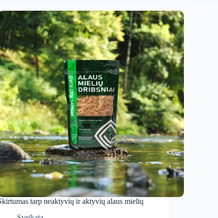
Skirtumas tarp neaktyvių ir aktyvių alaus mielių
Sveikata