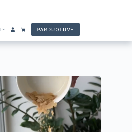
PARDUOTUVĖ
T
Pirkinių
krepšelis