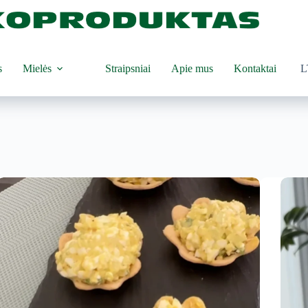
s
Mielės
Straipsniai
Apie mus
Kontaktai
L