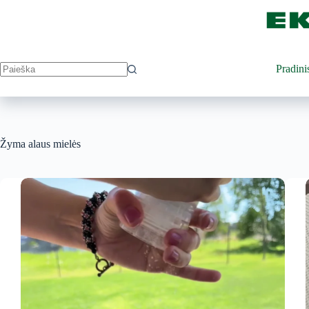
Skip
to
content
Pradini
Žyma
alaus mielės