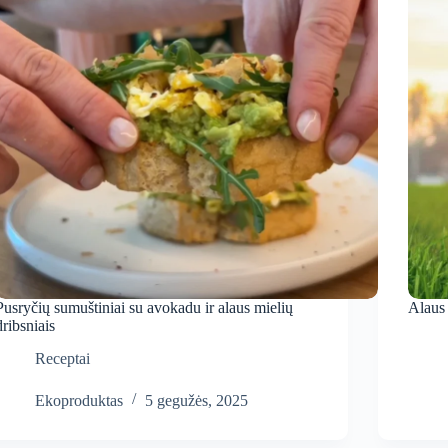
Pusryčių sumuštiniai su avokadu ir alaus mielių
Alaus 
dribsniais
Receptai
Ekoproduktas
5 gegužės, 2025