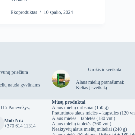
Ekoproduktas
10 spalio, 2024
Grožis ir sveikata
vūnų priežiūra
Alaus mielių pranašumai:
elių nauda gyvūnams
Kelias į sveikatą
Mūsų produktai
5115 Panevėžys,
Alaus mielių dribsniai (150 g)
Praturtintos alaus mielės – kapsulės (120 vnt
Alaus mielės – tabletės (180 vnt.)
Mob Nr.:
Alaus mielių tabletės (360 vnt.)
+370 614 11314
Neaktyvių alaus mielių milteliai (240 g)
Alaus mielės (Rinkinys: Dribsniai + 180 tab